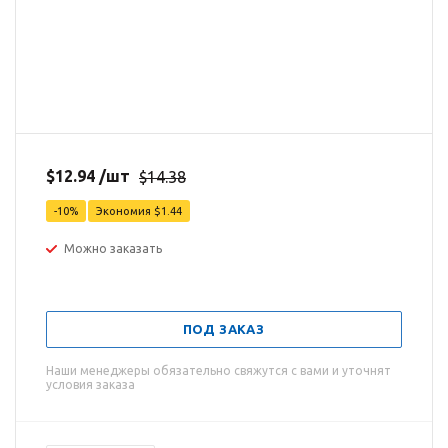
$
12.94
/шт
$
14.38
-
10
%
Экономия
$
1.44
Можно заказать
ПОД ЗАКАЗ
Наши менеджеры обязательно свяжутся с вами и уточнят
условия заказа