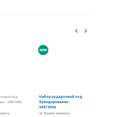
Набор подарочный под
рочный под
Набор под
брендирование -
ие - 69874982
брендиров
69874956
казать
Можно заказать
Можно з