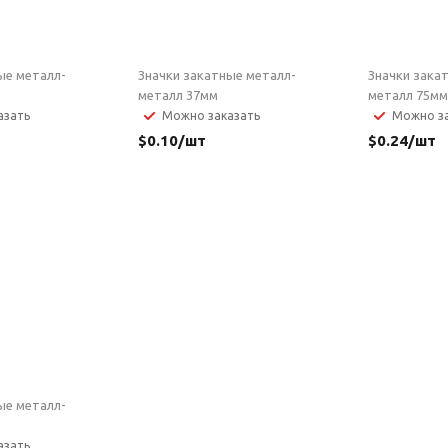
ые металл-
Значки закатные металл-
Значки зака
металл 37мм
металл 75мм
азать
Можно заказать
Можно за
$
0.10
/шт
$
0.24
/шт
ые металл-
азать