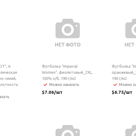
OT", 6
Футболка "Imperial
Футболка "Im
ллическая
Women", фиолетовый_2XL,
оранжевый_X
но-синий,
100% х/б, 190 г/м2
190 г/м2
плотность
Можно заказать
Можно за
$
7.06
/шт
$
6.75
/шт
азать