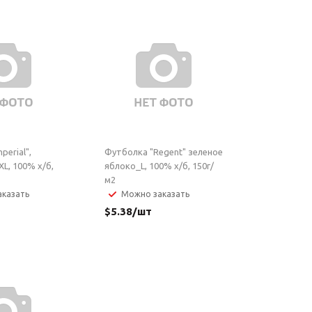
perial",
Футболка "Regent" зеленое
L, 100% х/б,
яблоко_L, 100% х/б, 150г/
м2
казать
Можно заказать
$
5.38
/шт