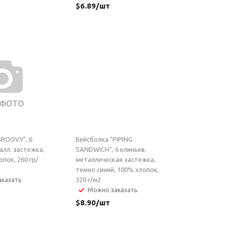
$
6.89
/шт
GROOVY", 6
Бейсболка "PIPING
алл. застежка,
SANDWICH", 6 клиньев,
опок, 260 гр/
металлическая застежка,
темно синий, 100% хлопок,
320 г/м2
казать
Можно заказать
$
8.90
/шт