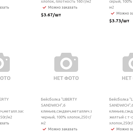
хлопок, плотность 160 г/м2
серый, 100% 
м2
азать
Можно заказать
Можно за
$
3.67
/шт
$
3.73
/шт
BERTY
Бейсболка "LIBERTY
Бейсболка "
SANDWICH",6
SANDWICH",
ич,металл.застежка,бордовый,
клиньев,сэндвич,металлич.застежка,
клиньев,сэн
250г/м2
черный, 100% хлопок,250 г/
желтый с т-
м2
хлопок,250г
азать
Можно заказать
Можно за