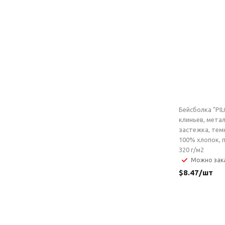
Бейсболка "PIL
клиньев, мета
застежка, тем
100% хлопок, 
320 г/м2
Можно зак
$
8.47
/шт