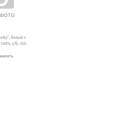
nky", белый с
100% х/б, 150
казать