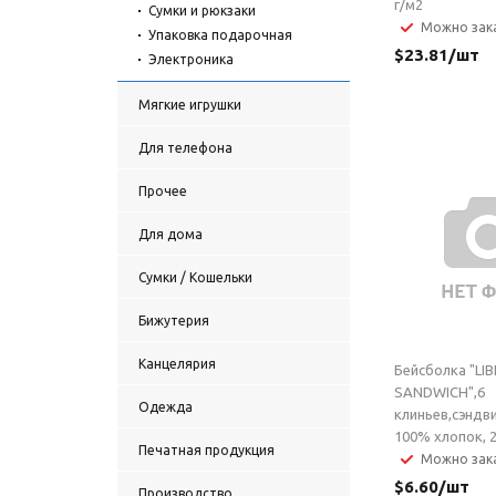
г/м2
Сумки и рюкзаки
Можно зак
Упаковка подарочная
$
23.81
/шт
Электроника
Мягкие игрушки
Для телефона
Прочее
Для дома
Сумки / Кошельки
Бижутерия
Канцелярия
Бейсболка "LI
SANDWICH",6
Одежда
клиньев,сэндв
100% хлопок, 
Печатная продукция
Можно зак
$
6.60
/шт
Производство