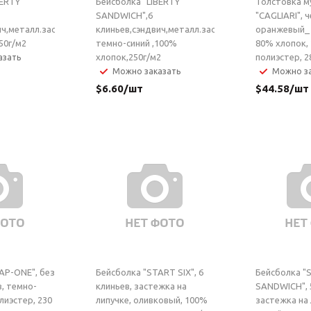
BERTY
Бейсболка "LIBERTY
Толстовка м
SANDWICH",6
"CAGLIARI", 
ич,металл.застежка,черный,
клиньев,сэндвич,металл.застежка,
оранжевый_ 
50г/м2
темно-синий ,100%
80% хлопок,
хлопок,250г/м2
полиэстер, 2
азать
Можно заказать
Можно за
$
6.60
/шт
$
44.58
/шт
AP-ONE", без
Бейсболка "START SIX", 6
Бейсболка "
в, темно-
клиньев, застежка на
SANDWICH", 5
лиэстер, 230
липучке, оливковый, 100%
застежка на 