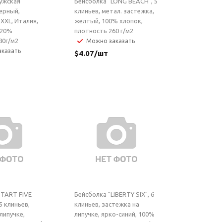
ужская
Бейсболка "LONG BEACH", 5
черный,
клиньев, метал. застежка,
XXL, Италия,
желтый, 100% хлопок,
 20%
плотность 260 г/м2
80г/м2
Можно заказать
казать
$
4.07
/шт
START FIVE
Бейсболка "LIBERTY SIX", 6
 клиньев,
клиньев, застежка на
липучке,
липучке, ярко-синий, 100%