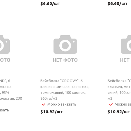
$
6.60
/шт
$
6.60
/шт
ND", 6
Бейсболка "GROOVY", 6
Бейсболка "
жка на
клиньев, металл. застежка,
клиньев, мет
, 95%
темно-синий, 100 хлопок,
синий, 100 хл
эластан, 230
260 гр/м2
м2
Можно заказать
Можно за
азать
$
10.92
/шт
$
10.92
/шт