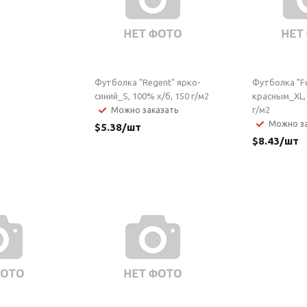
Футболка "Regent" ярко-
Футболка "Fu
синий_S, 100% х/б, 150 г/м2
красным_XL, 
г/м2
Можно заказать
Можно за
$
5.38
/шт
$
8.43
/шт