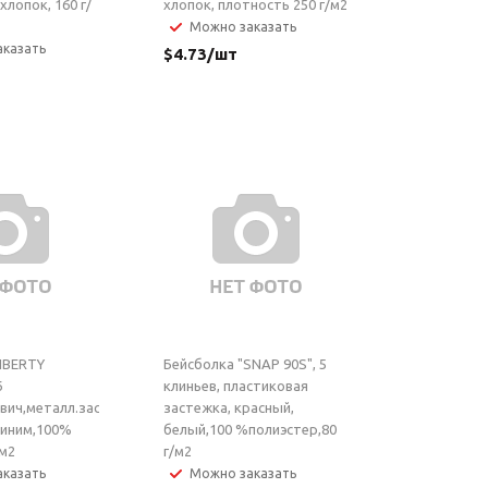
хлопок, 160 г/
хлопок, плотность 250 г/м2
Можно заказать
казать
$
4.73
/шт
LIBERTY
Бейсболка "SNAP 90S", 5
6
клиньев, пластиковая
двич,металл.застежка,
застежка, красный,
синим,100%
белый,100 %полиэстер,80
/м2
г/м2
казать
Можно заказать