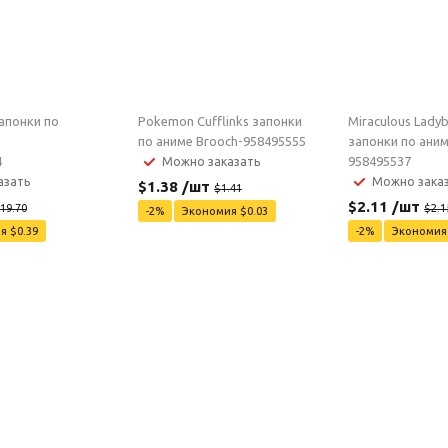
апонки по
Pokemon Cufflinks запонки
Miraculous Ladyb
по аниме Brooch-958495555
запонки по аним
4
958495537
Можно заказать
азать
Можно зака
$
1.38
/шт
$
1.41
$
2.11
/шт
19.70
$
2.1
-
2
%
Экономия
$
0.03
ия
$
0.39
-
2
%
Экономи