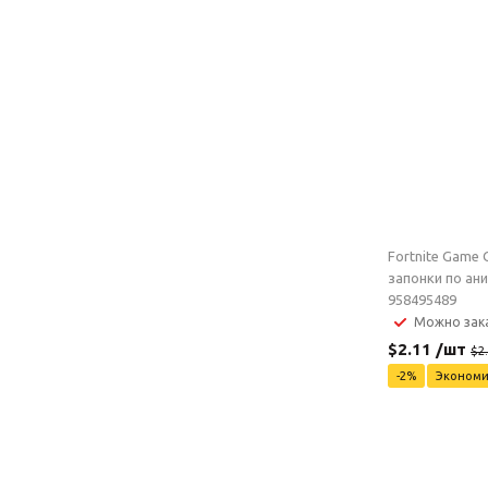
Fortnite Game C
запонки по ан
958495489
Можно зак
$
2.11
/шт
$
2
-
2
%
Эконом