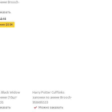
ниме Brooch-
казать
$
2.15
омия
$
0.04
 Black Widow
Harry Potter Cufflinks
аниме (10шт
запонки по аниме Brooch-
635
958495533
казать
Можно заказать