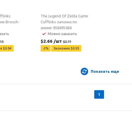
fflinks
The Legend Of Zelda Game
име Brooch-
Cufflinks запонки по
аниме-958495484
азать
Можно заказать
$
2.66
/шт
.15
$
2.71
ия
$
0.04
-
2
%
Экономия
$
0.05
Показать еще
1