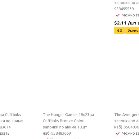
запонки по а
958495539
Можно за
$
2.11
/шт
-
2
%
Экон
см Cufflinks
The Hunger Games 19x23см
The Avengers
нки по аниме
Cufflinks Bronze Color
запонки по 
83674
запонки по аниме 10шт
наб)-958483
наб-958483669
азать
Можно за