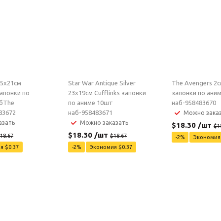
15x21см
Star War Antique Silver
The Avengers 2см
запонки по
23x19см Cufflinks запонки
запонки по ани
абThe
по аниме 10шт
наб-958483670
83672
наб-958483671
Можно зака
азать
Можно заказать
$
18.30
/шт
$
1
$
18.30
/шт
18.67
$
18.67
-
2
%
Экономи
ия
$
0.37
-
2
%
Экономия
$
0.37