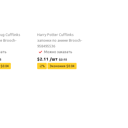
ug Cufflinks
Harry Potter Cufflinks
е Brooch-
запонки по аниме Brooch-
958495536
зать
Можно заказать
$
2.11
/шт
5
$
2.15
я
$
0.04
-
2
%
Экономия
$
0.04