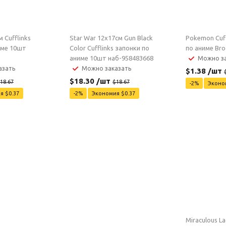
 Cufflinks
Star War 12x17см Gun Black
Pokemon Cuff
име 10шт
Color Cufflinks запонки по
по аниме Br
аниме 10шт наб-958483668
Можно за
азать
Можно заказать
$
1.38
/шт
$
18.30
/шт
18.67
$
18.67
-
2
%
Экон
ия
$
0.37
-
2
%
Экономия
$
0.37
Miraculous La