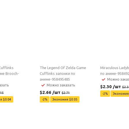
ufflinks
The Legend Of Zelda Game
Miraculous Lady
име Brooch-
Cufflinks запонки по
по аниме-95849
аниме-958495485
Можно зака
азать
Можно заказать
$
2.30
/шт
$
2.3
$
2.66
/шт
.15
$
2.71
-
2
%
Экономи
ия
$
0.04
-
2
%
Экономия
$
0.05