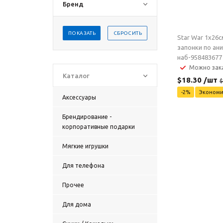
Бренд
ПОКАЗАТЬ
СБРОСИТЬ
Star War 1x26см
запонки по ан
наб-958483677
Можно зак
Каталог
$
18.30
/шт
$
-
2
%
Эконом
Аксессуары
Брендирование -
корпоративные подарки
Мягкие игрушки
Для телефона
Прочее
Для дома