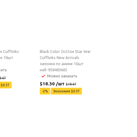
 Cufflinks
Black Color 2x22см Star War
ме 10шт
Cufflinks New Arrivals
запонки по аниме 10шт
наб-958483665
зать
Можно заказать
8.67
$
18.30
/шт
$
18.67
я
$
0.37
-
2
%
Экономия
$
0.37