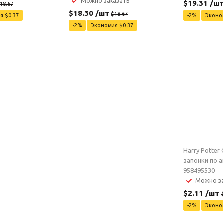
Можно заказать
$
19.31
/ш
18.67
$
18.30
/шт
$
18.67
ия
$
0.37
-
2
%
Экон
-
2
%
Экономия
$
0.37
Harry Potter 
запонки по а
958495530
Можно за
$
2.11
/шт
-
2
%
Экон