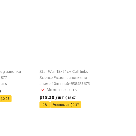
bug запонки
Star War 15x21см Cufflinks
2877
Science Fiction запонки по
аниме 10шт наб-958483673
зать
Можно заказать
5
$
18.30
/шт
$
18.67
я
$
0.05
-
2
%
Экономия
$
0.37