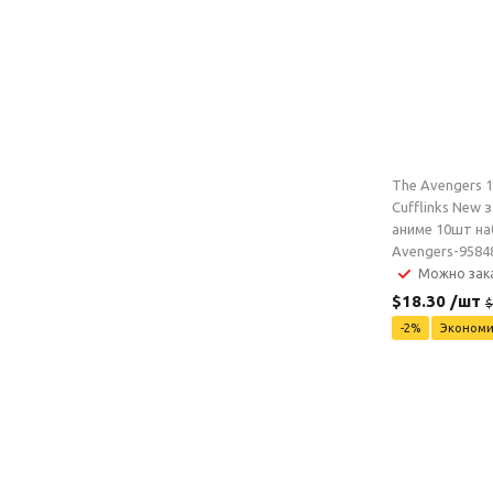
The Avengers 
Cufflinks New 
аниме 10шт н
Avengers-9584
Можно зак
$
18.30
/шт
$
-
2
%
Эконом