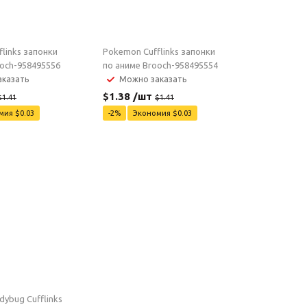
links запонки
Pokemon Cufflinks запонки
ooch-958495556
по аниме Brooch-958495554
казать
Можно заказать
$
1.38
/шт
$
1.41
$
1.41
омия
$
0.03
-
2
%
Экономия
$
0.03
dybug Cufflinks