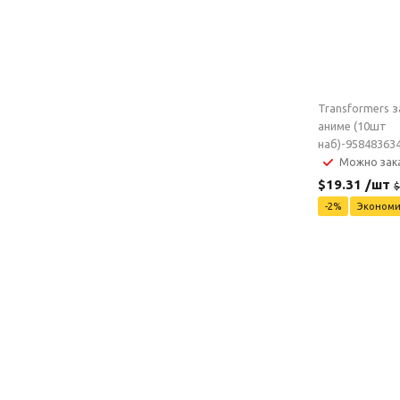
Transformers з
аниме (10шт
наб)-95848363
Можно зак
$
19.31
/шт
$
-
2
%
Эконом