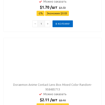
Можно заказать
$
1.70
/шт
$
1.73
-
2
%
Экономия
$
0.03
В КОРЗИНУ
Doraemon Anime Contact Lens Box Mixed Color Random-
958485713
Можно заказать
$
2.11
/шт
$
2.15