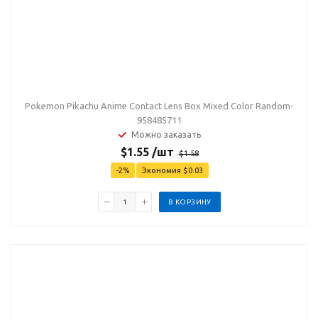
Pokemon Pikachu Anime Contact Lens Box Mixed Color Random-
958485711
Можно заказать
$
1.55
/шт
$
1.58
-
2
%
Экономия
$
0.03
В КОРЗИНУ