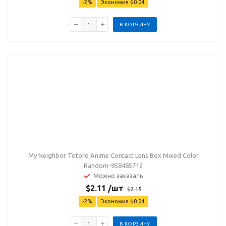
-
2
%
Экономия
$
0.04
В КОРЗИНУ
My Neighbor Totoro Anime Contact Lens Box Mixed Color
Random-958485712
Можно заказать
$
2.11
/шт
$
2.15
-
2
%
Экономия
$
0.04
В КОРЗИНУ