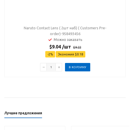
Naruto Contact Lens ( 2шт наб) ( Customers Pre-
order)-958493456
Можно заказать
$
9.04
/шт
$
9.22
-
2
%
Экономия
$
0.18
В КОРЗИНУ
Лучшие предложения