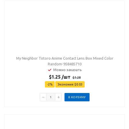
My Neighbor Totoro Anime Contact Lens Box Mixed Color
Random-958485710
Можно заказать
$
1.25
/шт
$
1.28
-
2
%
Экономия
$
0.03
В КОРЗИНУ