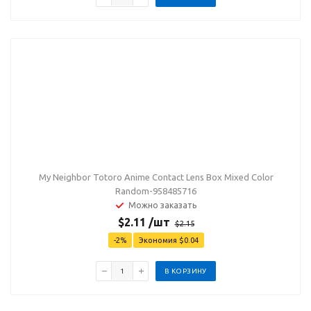
My Neighbor Totoro Anime Contact Lens Box Mixed Color
Random-958485716
Можно заказать
$
2.11
/шт
$
2.15
-
2
%
Экономия
$
0.04
В КОРЗИНУ