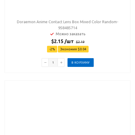
Doraemon Anime Contact Lens Box Mixed Color Random-
958485714
Можно заказать
$
2.15
/шт
$
2.19
-
2
%
Экономия
$
0.04
В КОРЗИНУ