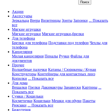
Акции
Аксессуары
Зеркальца
Веера
Визитницы
Зонты
Запонки
... Показать
все
Мягкие игрушки
Мягкие игрушки
Мягкие игрушки-брелки
Для телефона
Брелки для телефона
Подставки под телефон
Чехлы для
телефона
Канцелярия
Милая канцелярия
Пеналы
Ручки
Файлы для
документов
Прочее
Волшебные палочки
Катаны / Сюрикены / Кунаи
Конструкторы
Контейнеры для контактных линз
Копилки
... Показать все
Для дома
Вешалки
Грелки
Дакимакуры
Занавески
Картины
...
Показать все
Сумки / Кошельки
Косметички
Кошельки
Мешки для обуви
Пакеты
Рюкзаки
... Показать все
Бижутерия