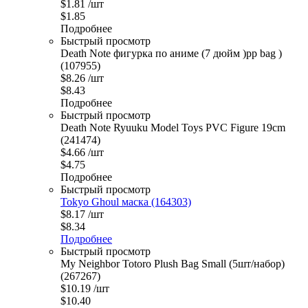
$
1.81
/шт
$
1.85
Подробнее
Быстрый просмотр
Death Note фигурка по аниме (7 дюйм )pp bag )
(107955)
$
8.26
/шт
$
8.43
Подробнее
Быстрый просмотр
Death Note Ryuuku Model Toys PVC Figure 19cm
(241474)
$
4.66
/шт
$
4.75
Подробнее
Быстрый просмотр
Tokyo Ghoul маска (164303)
$
8.17
/шт
$
8.34
Подробнее
Быстрый просмотр
My Neighbor Totoro Plush Bag Small (5шт/набор)
(267267)
$
10.19
/шт
$
10.40