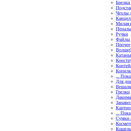
Брелки
Подста
Чехлы 
Канцел
Милая 
Пенал
Ручки
Файлы 
Прочее
Волшеб
Катаны
Констр
Контей
Копил
... Пока
Для до
Вешал
Грелки
Даким
Занаве
Карти
... Пока
Сумки 
Космет
Кошель