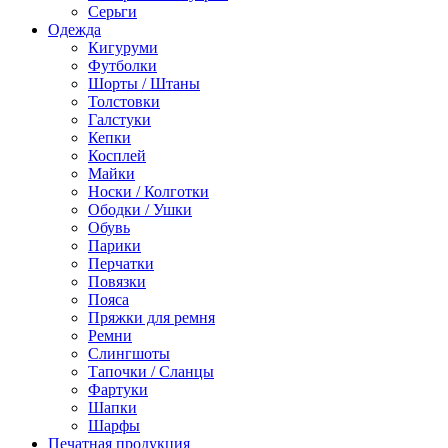
Серьги
Одежда
Кигуруми
Футболки
Шорты / Штаны
Толстовки
Галстуки
Кепки
Косплей
Майки
Носки / Колготки
Ободки / Ушки
Обувь
Парики
Перчатки
Повязки
Пояса
Пряжки для ремня
Ремни
Слингшоты
Тапочки / Сланцы
Фартуки
Шапки
Шарфы
Печатная продукция