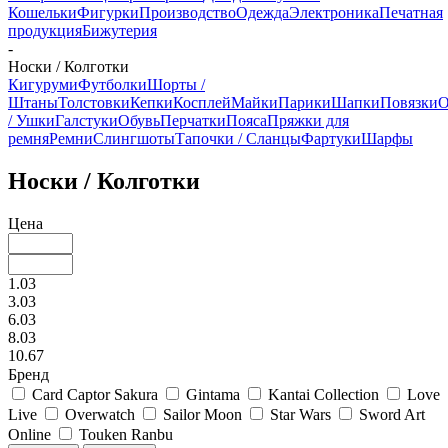
Кошельки
Фигурки
Производство
Одежда
Электроника
Печатная
продукция
Бижутерия
-
Носки / Колготки
Кигуруми
Футболки
Шорты /
Штаны
Толстовки
Кепки
Косплей
Майки
Парики
Шапки
Повязки
О
/ Ушки
Галстуки
Обувь
Перчатки
Пояса
Пряжки для
ремня
Ремни
Слингшоты
Тапочки / Сланцы
Фартуки
Шарфы
Носки / Колготки
Цена
1.03
3.03
6.03
8.03
10.67
Бренд
Card Captor Sakura
Gintama
Kantai Collection
Love
Live
Overwatch
Sailor Moon
Star Wars
Sword Art
Online
Touken Ranbu