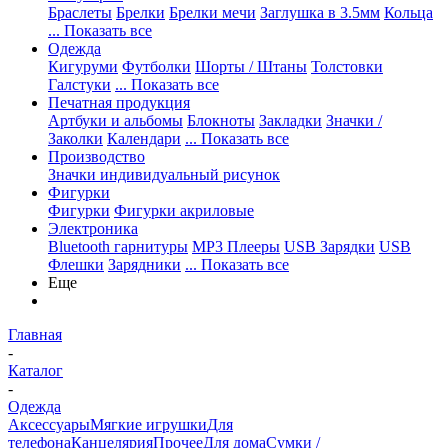
Браслеты
Брелки
Брелки мечи
Заглушка в 3.5мм
Кольца
... Показать все
Одежда
Кигуруми
Футболки
Шорты / Штаны
Толстовки
Галстуки
... Показать все
Печатная продукция
Артбуки и альбомы
Блокноты
Закладки
Значки /
Заколки
Календари
... Показать все
Производство
Значки индивидуальный рисунок
Фигурки
Фигурки
Фигурки акриловые
Электроника
Bluetooth гарнитуры
MP3 Плееры
USB Зарядки
USB
Флешки
Зарядники
... Показать все
Еще
Главная
-
Каталог
-
Одежда
Аксессуары
Мягкие игрушки
Для
телефона
Канцелярия
Прочее
Для дома
Сумки /