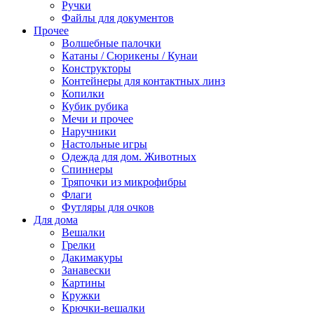
Ручки
Файлы для документов
Прочее
Волшебные палочки
Катаны / Сюрикены / Кунаи
Конструкторы
Контейнеры для контактных линз
Копилки
Кубик рубика
Мечи и прочее
Наручники
Настольные игры
Одежда для дом. Животных
Спиннеры
Тряпочки из микрофибры
Флаги
Футляры для очков
Для дома
Вешалки
Грелки
Дакимакуры
Занавески
Картины
Кружки
Крючки-вешалки